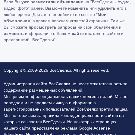
Если Вы
уже разместили объявление
на "ВсеСделки - Аудио,
видео, фото" ранее, Вы можете
изменить
или
удалить
его в
любое время. Для этого перейдите по ссылке "
Мои
объявления
" в правом верхнем углу этой страницы. Там же
Вы сможете
просмотреть запросы
на свои объявления и
изменить
информацию о Вашем
сайте
в каталоге сайтов и
предприятий "ВсеСделки".
Copyright © 2009-2026 ВсеСделки. All rights reserved.
Администрация сайта ВсеСделки не несет ответственность за
содержание размещенных объявлений.
Мы ценим конфиденциальность наших пользователей. Мы не
передаем и не продаем личную информацию
зарегистрированных пользователей ВсеСделки третим лицам.
Мы не отвечаем за правила конфиденциальности сайтов на
которые ссылается ВсеСделки. На некоторых страницах
нашего сайта представлена реклама Google Adsense
Advertising Network. Чтобы узнать подробней о правилах