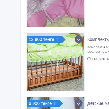
тысячах фотографий, которые обязательно будут делать счастливые род
подробнее можно 
777-65-44-77
12 900 тенге 〒
Комплекты 
Комплекты в кроватки, 6 предметов (бортики, подушка, одеяльце, простынь,
месяцы после 
11/02/2016
6 900 тенге 〒
Детские м