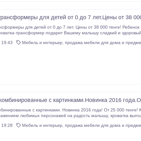
трансформеры для детей от 0 до 7 лет.Цены от 38 00
рмеры для детей от 0 до 7 лет. Цены от 38 000 тенге! Ребенок – это великое счаст
ка-трансформер подарит Вашему малышу сладкий и здоровый сон, а родителям - максимальный ком
, ему не придется расставаться с любимой постелькой - детская кроватка легко
 19:43
Мебель и интерьер, продажа мебели для дома и предме
ется в подростковую (с 2-мя ящиками под белье) и прикроватный 
го рождения и означающим уют и сладкие сны:) Огромный выбор, низкие
 комбинированные с картинками.Новинка 2016 года.От
любимых персонажей на радость малышу, кроватка выполнена из самых прочных и безопасных
 19:28
Мебель и интерьер, продажа мебели для дома и предме