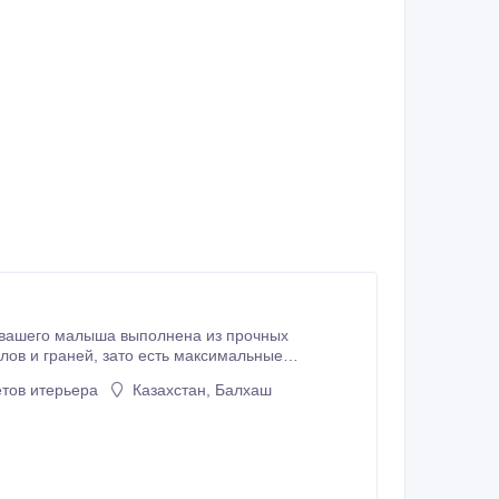
ия вашего малыша выполнена из прочных
сть и комфорт. Выемки по бокам, в которых не скапливается вода, удобны для размещения там мочалки и мыла.
тов итерьера
Казахстан, Балхаш