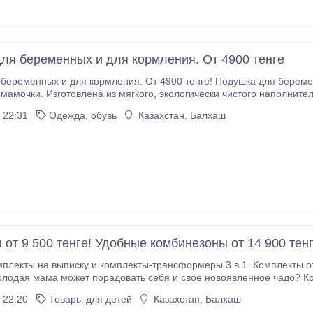
ля беременных и для кормления. От 4900 тенге
беременных и для кормления. От 4900 тенге! Подушка для берем
 из мягкого, экологически чистого наполнителя и приятного на ощупь гипоаллергенного
на поможет Вам снизить нагрузку на позвоночник во время отдыха
 22:31
Одежда, обувь
Казахстан, Балхаш
.
 от 9 500 тенге! Удобные комбинезоны от 14 900 тен
ыписку и комплекты-трансформеры 3 в 1. Комплекты от 9 500 тенге! Удобные комбинезоны от 14 900
я мама может порадовать себя и своё новоявленное чадо? Конечно, нежным, очаровательным
 22:20
Товары для детей
Казахстан, Балхаш
 подойдёт для радостного события и будет прекрасно смотреться на