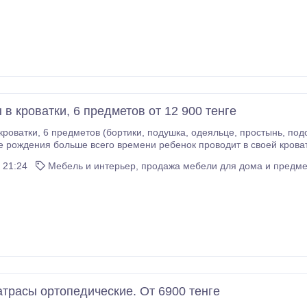
ители:) Огромный выбор, лучшие цены!!! Узнать
на сайте: pervaya-krovatka kz Задать вопрос и оформить заказ можно по телефону, з
7.
в кроватки, 6 предметов от 12 900 тенге
 пододеяльник, наволочка) от 12 900 тенге! В первые
рождения больше всего времени ребенок проводит в своей кроватке. Это 
где он безмятежно засыпает и просыпается, откуда нач
 21:24
Мебель и интерьер, продажа мебели для дома и предме
атрасы ортопедические. От 6900 тенге