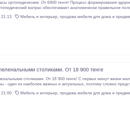
асы ортопедические. От 6900 тенге! Процесс формирования здоро
ртопедический матрас обеспечивает анатомически правильное пол
Матрасик подарит ребенку ко
 21:13
Мебель и интерьер, продажа мебели для дома и предме
пеленальными столиками. От 18 900 тенге
енальными столиками. От 18 900 тенге! С первых минут жизни мал
аиболее важных и актуальных, поэтому сложно представить себе комнату новорожденного без
ный до мелочей, обеспечивающий безопасность для малыша и комфорт для родителей, комод
 21:00
Мебель и интерьер, продажа мебели для дома и предме
с пеленальным столи