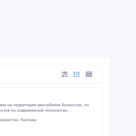
оим потребительским свойствам не уступает импортным аналогам.
азахстан, Балхаш