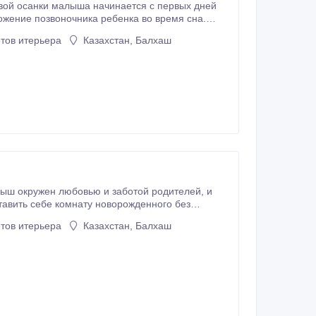
вой осанки малыша начинается с первых дней
ожение позвоночника ребенка во время сна.
мфорт и спокойный безмятежный сон, а маме - уверенность в защищенности ее чада.
тов итерьера
Казахстан, Балхаш
ыш окружен любовью и заботой родителей, и
тов итерьера
Казахстан, Балхаш
ком поможет вам не только поддерживать порядок, но и экономить пространство в комнате.