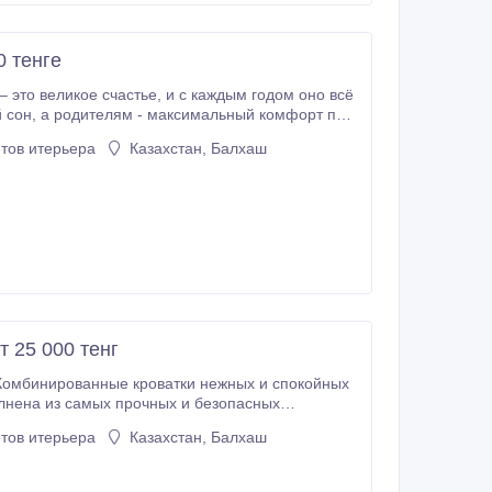
0 тенге
ье, и с каждым годом оно всё
форт при
тов итерьера
Казахстан, Балхаш
комод для вещей! Такая кроватка станет лучшим
pervaya-krovatka kz Задать вопрос и оформить заказ можно по телефону, звоните: 8-7232-706-874, 8-777-65-44-777.
 25 000 тенг
материалов. Модель очень комфортна для малыша и оснащена удобными ящичками, колесами, маятником и автостенками.
тов итерьера
Казахстан, Балхаш