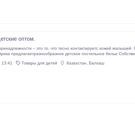
етские оптом.
тесно контактируетс кожей малышей. Поэтому их качество должно быть на высоте.
рика предлагаетразнообразное детское постельное белье Собстве
остельного белья из натуральных тканей : БЯЗЬ с экологическимик
 13:41
Товары для детей
Казахстан, Балхаш