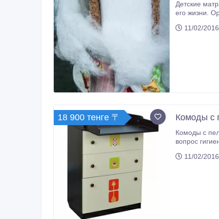
Детские матр
его жизни. О
11/02/2016
18 900 тенге 〒
Комоды с 
Комоды с пел
вопрос гигиены - один из н
пеленального столика. Продуман
11/02/2016