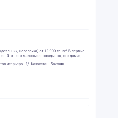
воните: 8-7232-706-874, 8-
- его маленькое гнездышко, его домик,
инается его первое знакомство с предметами окружающего мира.
тов итерьера
Казахстан, Балхаш