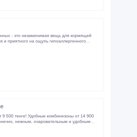
енных - это незаменимая вещь для кормящей
 или чтения и будет поддерживать ваш животик
ге
 и удобным