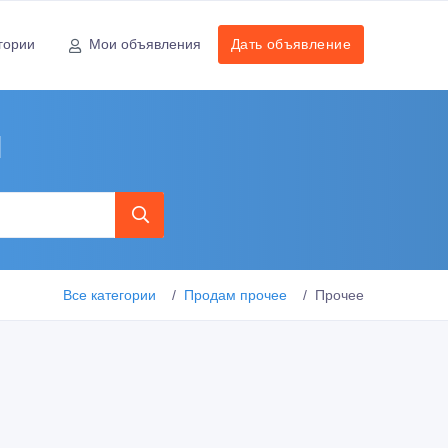
гории
Мои объявления
Дать объявление
ш
Все категории
Продам прочее
Прочее